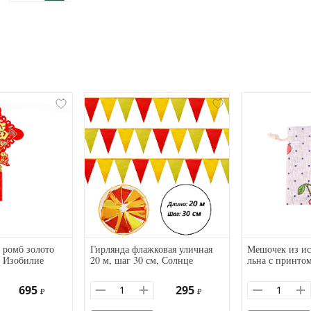
 ромб золото
Гирлянда флажковая уличная
Мешочек из ис
, Изобилие
20 м, шаг 30 см, Солнце
льна с принто
695
295
₽
₽