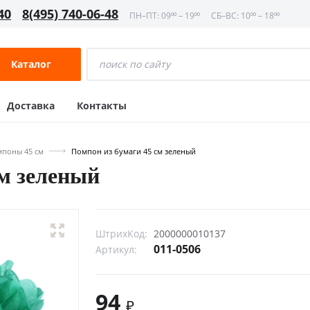
40
8(495) 740-06-48
ПН–ПТ: 09⁰⁰ – 19⁰⁰
СБ–ВС: 10⁰⁰ – 18⁰⁰
Каталог
Доставка
Контакты
поны 45 см
Помпон из бумаги 45 см зеленый
см зеленый
ШтрихКод:
2000000010137
011-0506
Артикул:
94
₽