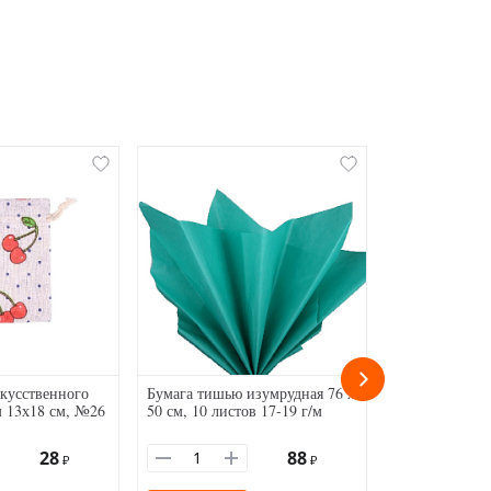
кусственного
Бумага тишью изумрудная 76 х
Наклейки Баб
м 13х18 см, №26
50 см, 10 листов 17-19 г/м
бумага серебр
28
88
₽
₽