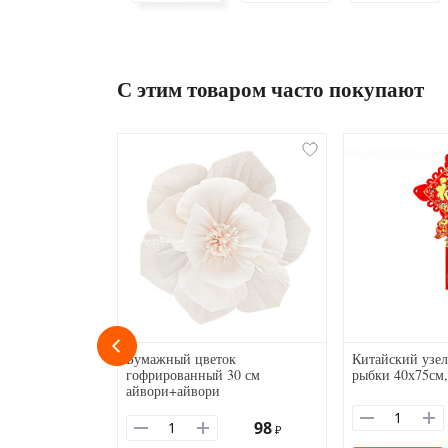
С этим товаром часто покупают
Бумажный цветок
Китайский узел
гофрированный 30 см
рыбки 40х75см
айвори+айвори
98
₽