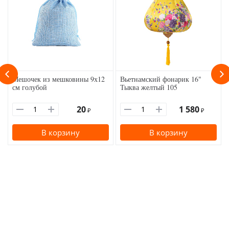
Мешочек из мешковины 9х12
Вьетнамский фонарик 16"
см голубой
Тыква желтый 105
20
1 580
₽
₽
В корзину
В корзину