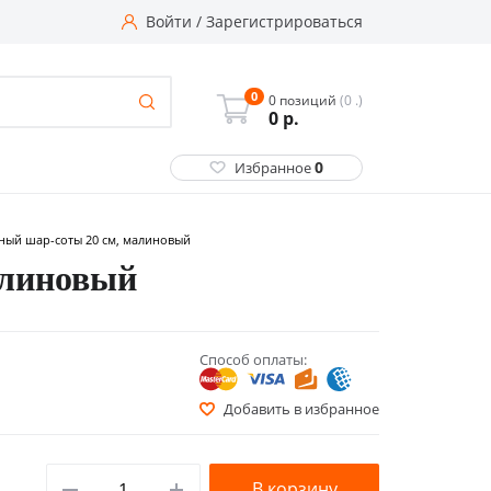
Войти
/
Зарегистрироваться
0
0 позиций
(0 .)
0
р.
0
Избранное
ый шар-соты 20 см, малиновый
алиновый
Способ оплаты:
Добавить в избранное
В корзину