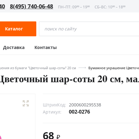
40
8(495) 740-06-48
ПН–ПТ: 09⁰⁰ – 19⁰⁰
СБ–ВС: 10⁰⁰ – 18⁰⁰
Каталог
Доставка
Контакты
ения из бумаги "Цветочный шар-соты" 20 см
Бумажное украшение Цветочн
Цветочный шар-соты 20 см, м
ШтрихКод:
2000600295538
002-0276
Артикул:
68
₽