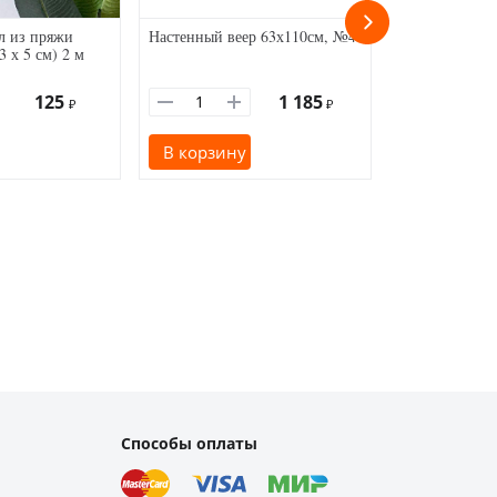
ел из пряжи
Настенный веер 63х110см, №4
Бумажное укр
3 х 5 см) 2 м
Цветочный ша
синий
125
1 185
₽
₽
В корзину
В корзину
Способы оплаты