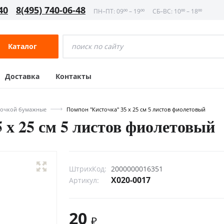
40
8(495) 740-06-48
ПН–ПТ: 09⁰⁰ – 19⁰⁰
СБ–ВС: 10⁰⁰ – 18⁰⁰
Каталог
Доставка
Контакты
точкой бумажные
Помпон "Кисточка" 35 х 25 см 5 листов фиолетовый
 х 25 см 5 листов фиолетовый
ШтрихКод:
2000000016351
Х020-0017
Артикул:
20
₽