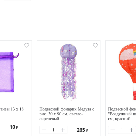
анзы 13 х 18
Подвесной фонарик Медуза с
Подвесной фо
рис. 30 х 90 см, светло-
"Воздушный ша
сиреневый
см, красный
10
₽
265
₽