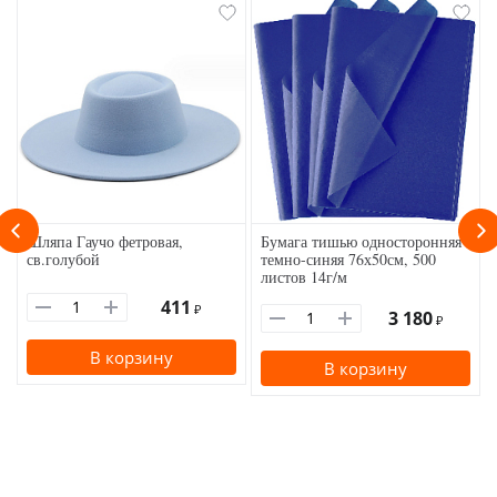
Шляпа Гаучо фетровая,
Бумага тишью односторонняя
св.голубой
темно-синяя 76х50см, 500
листов 14г/м
411
₽
3 180
₽
В корзину
В корзину