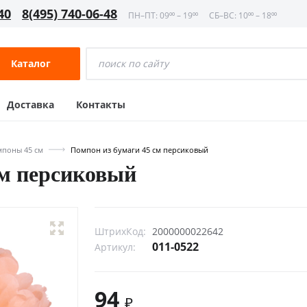
40
8(495) 740-06-48
ПН–ПТ: 09⁰⁰ – 19⁰⁰
СБ–ВС: 10⁰⁰ – 18⁰⁰
Каталог
Доставка
Контакты
поны 45 см
Помпон из бумаги 45 см персиковый
см персиковый
ШтрихКод:
2000000022642
011-0522
Артикул:
94
₽