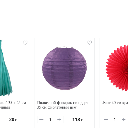
ка" 35 х 25 см
Подвесной фонарик стандарт
Фант 40 см кр
рудный
35 см фиолетовый new
20
118
₽
₽