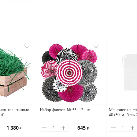
лнитель тишью
Набор фантов № 55, 12 шт
Мешочек из сп
ный
40х30см, белы
1 380
645
₽
₽