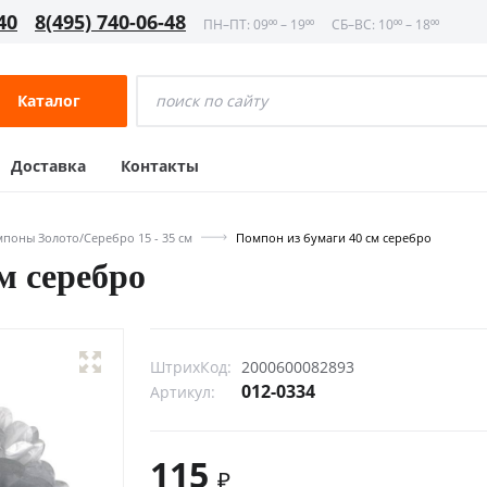
40
8(495) 740-06-48
ПН–ПТ: 09⁰⁰ – 19⁰⁰
СБ–ВС: 10⁰⁰ – 18⁰⁰
Каталог
Доставка
Контакты
поны Золото/Серебро 15 - 35 см
Помпон из бумаги 40 см серебро
м серебро
ШтрихКод:
2000600082893
012-0334
Артикул:
115
₽