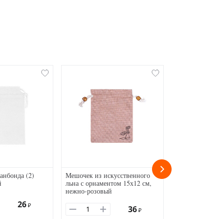
анбонда (2)
Мешочек из искусственного
Очки Лисичк
й
льна с орнаментом 15х12 см,
нежно-розовый
26
₽
36
₽