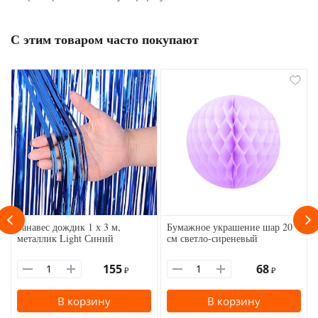
С этим товаром часто покупают
Занавес дождик 1 х 3 м,
Бумажное украшение шар 20
металлик Light Синий
см светло-сиреневый
155
68
₽
₽
В корзину
В корзину