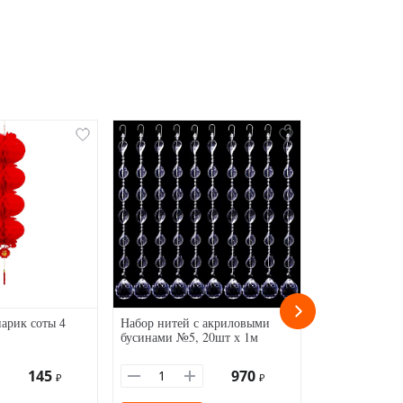
арик соты 4
Набор нитей с акриловыми
Бумажный на
бусинами №5, 20шт х 1м
жатый 3 мм мм
145
970
₽
₽