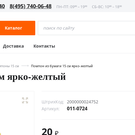
40
8(495) 740-06-48
ПН–ПТ: 09⁰⁰ – 19⁰⁰
СБ–ВС: 10⁰⁰ – 18⁰⁰
Каталог
Доставка
Контакты
поны 15 см
Помпон из бумаги 15 см ярко-желтый
см ярко-желтый
ШтрихКод:
2000000024752
011-0724
Артикул:
20
₽