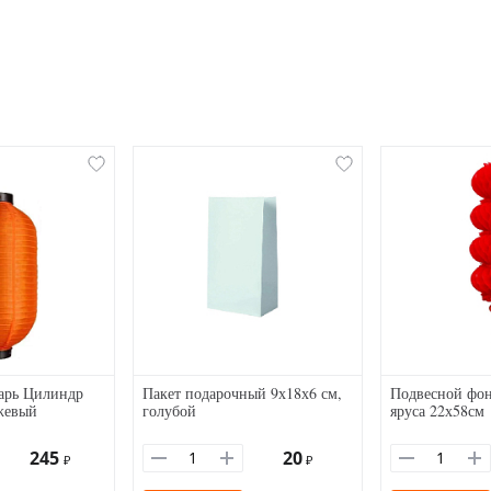
арь Цилиндр
Пакет подарочный 9х18х6 см,
Подвесной фон
жевый
голубой
яруса 22х58см
245
20
₽
₽