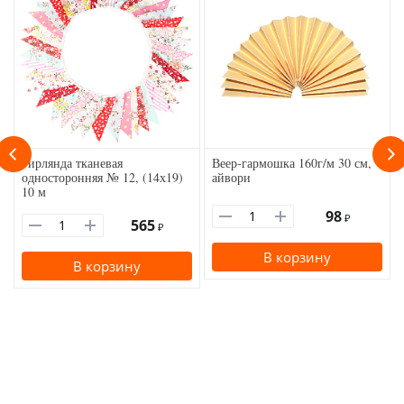
Гирлянда тканевая
Веер-гармошка 160г/м 30 см,
односторонняя № 12, (14х19)
айвори
10 м
98
₽
565
₽
В корзину
В корзину