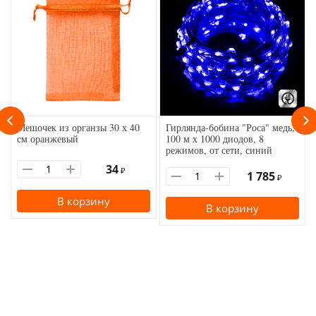
Мешочек из органзы 30 х 40
Гирлянда-бобина "Роса" медь,
см оранжевый
100 м х 1000 диодов, 8
режимов, от сети, синий
34
₽
1 785
₽
В корзину
В корзину