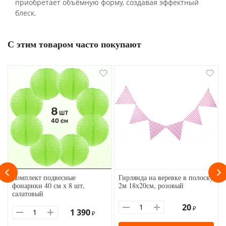
приобретает объёмную форму, создавая эффектный
блеск.
С этим товаром часто покупают
Комплект подвесные
Гирлянда на веревке в полоску
фонарики 40 см х 8 шт,
2м 18х20см, розовый
салатовый
20
₽
1 390
₽