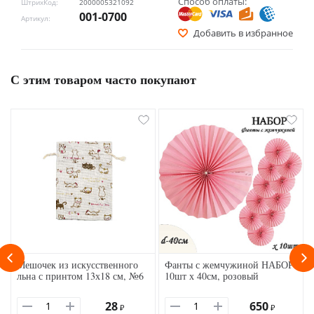
Способ оплаты:
ШтрихКод:
2000005321092
001-0700
Артикул:
Добавить в избранное
С этим товаром часто покупают
Мешочек из искусственного
Фанты с жемчужиной НАБОР
льна с принтом 13х18 см, №6
10шт х 40см, розовый
28
650
₽
₽