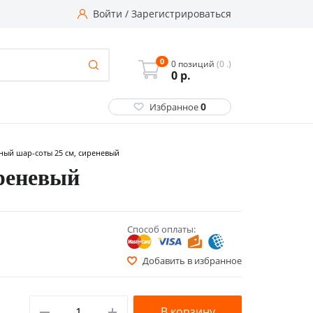
Войти
/
Зарегистрироваться
0
0 позиций
(0 .)
0
р.
0
Избранное
ый шар-соты 25 см, сиреневый
реневый
Способ оплаты:
Добавить в избранное
В корзину