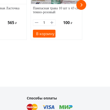
евая Ласточка
Пампасная трава 10 шт х 43 см,
Звезда бумажн
темно-розовый
голографическ
565
100
₽
₽
В корзину
В корзину
Способы оплаты