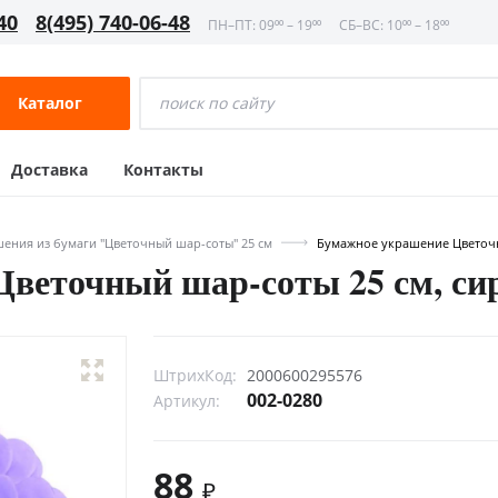
40
8(495) 740-06-48
ПН–ПТ: 09⁰⁰ – 19⁰⁰
СБ–ВС: 10⁰⁰ – 18⁰⁰
Каталог
Доставка
Контакты
ения из бумаги "Цветочный шар-соты" 25 см
Бумажное украшение Цветочн
веточный шар-соты 25 см, си
ШтрихКод:
2000600295576
002-0280
Артикул:
88
₽