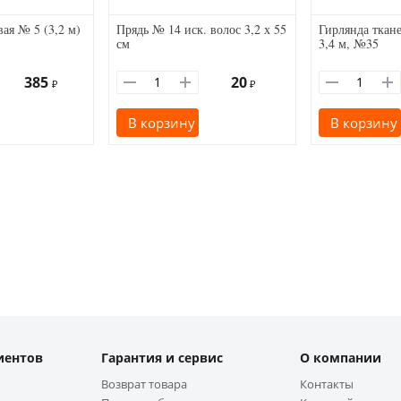
вая № 5 (3,2 м)
Прядь № 14 иск. волос 3,2 х 55
Гирлянда ткан
см
3,4 м, №35
385
20
₽
₽
В корзину
В корзину
иентов
Гарантия и сервис
О компании
Возврат товара
Контакты