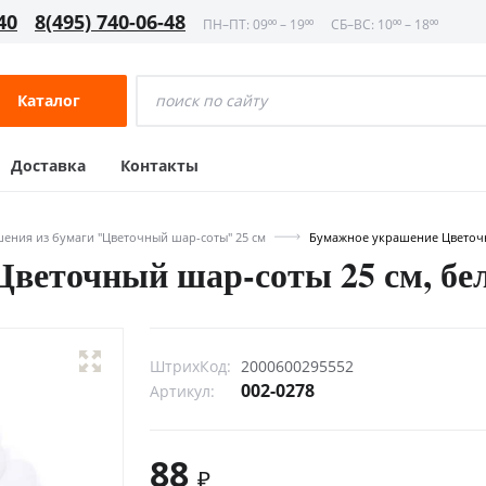
40
8(495) 740-06-48
ПН–ПТ: 09⁰⁰ – 19⁰⁰
СБ–ВС: 10⁰⁰ – 18⁰⁰
Каталог
Доставка
Контакты
ения из бумаги "Цветочный шар-соты" 25 см
Бумажное украшение Цветочн
Цветочный шар-соты 25 см, бе
ШтрихКод:
2000600295552
002-0278
Артикул:
88
₽