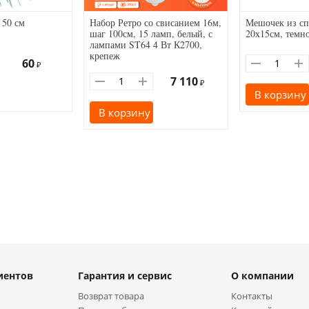
 50 см
Набор Ретро со свисанием 16м,
Мешочек из сп
шаг 100см, 15 ламп, белый, с
20х15см, темн
лампами ST64 4 Вт К2700,
крепеж
60
₽
7 110
₽
В корзину
В корзину
иентов
Гарантия и сервис
О компании
Возврат товара
Контакты