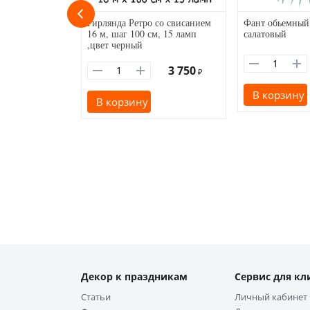
Гирлянда Ретро со свисанием
Фант обьемный
16 м, шаг 100 см, 15 ламп
салатовый
,цвет черный
3 750
₽
В корзину
В корзину
Декор к праздникам
Сервис для кл
Статьи
Личный кабинет