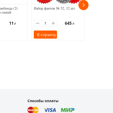
анбонда (2)
Набор фантов № 52, 12 шт
Гирлянда ткан
о-синий
м)
11
645
₽
₽
В корзину
В корзину
Способы оплаты