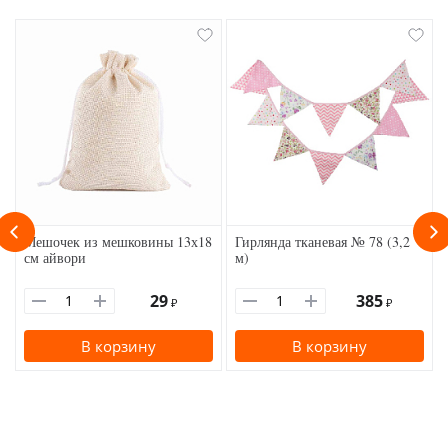
Мешочек из мешковины 13х18
Гирлянда тканевая № 78 (3,2
см айвори
м)
29
385
₽
₽
В корзину
В корзину