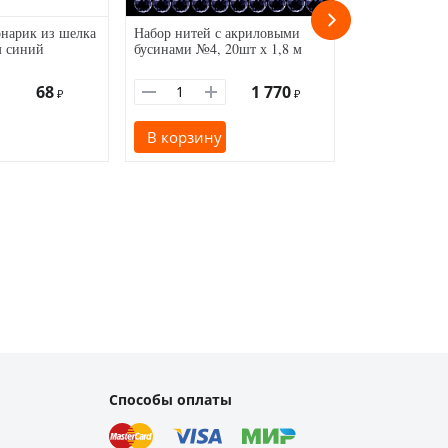
нарик из шелка
Набор нитей с акриловыми
Китайский бу
м синий
бусинами №4, 20шт х 1,8 м
цветочный 82
68
1 770
₽
₽
В корзину
В корзину
Способы оплаты