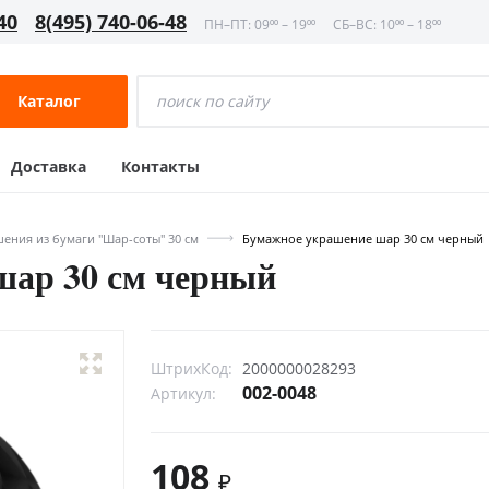
40
8(495) 740-06-48
ПН–ПТ: 09⁰⁰ – 19⁰⁰
СБ–ВС: 10⁰⁰ – 18⁰⁰
Каталог
Доставка
Контакты
ения из бумаги "Шар-соты" 30 см
Бумажное украшение шар 30 см черный
шар 30 см черный
ШтрихКод:
2000000028293
002-0048
Артикул:
108
₽