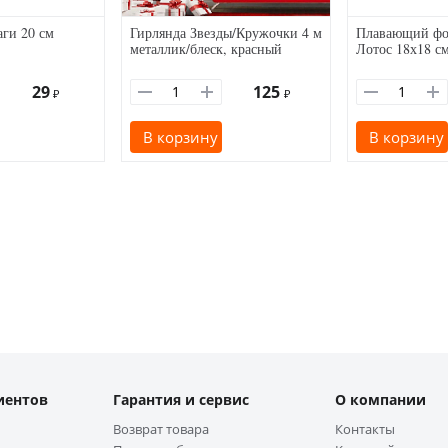
ги 20 см
Гирлянда Звезды/Кружочки 4 м
Плавающий фо
металлик/блеск, красный
Лотос 18х18 с
29
125
₽
₽
В корзину
В корзину
иентов
Гарантия и сервис
О компании
Возврат товара
Контакты